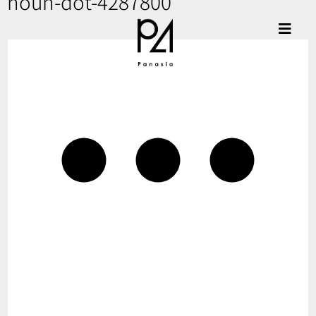
noun-dot-4287800