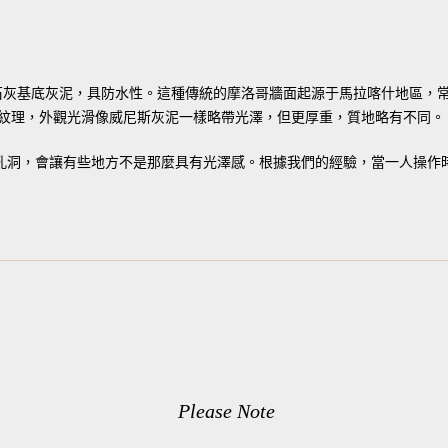
石灰基底灰泥，具防水性。這種傳統的摩洛哥牆面起源于馬拉喀什地區，常見於摩洛
紋理，外觀光滑像威尼斯灰泥一樣略帶光澤，但更厚重，質地略有不同。
些許孔洞，會讓有些地方不是那麼具有光澤感。根據我們的經驗，當一人操作時
Please Note