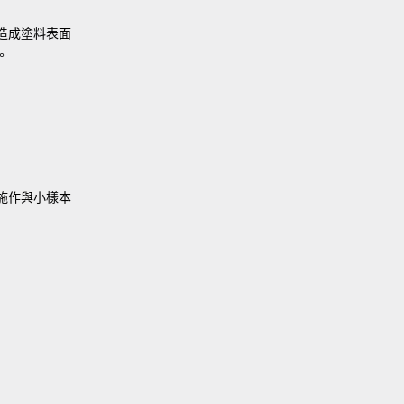
造成塗料表面
。
施作與小樣本
：