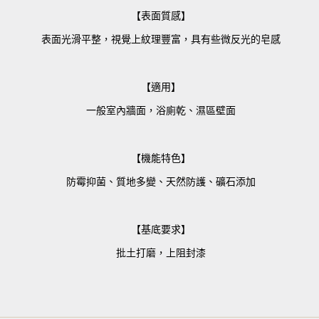
【表面質感】
表面光滑平整，視覺上紋理豐富，具有些微反光的皂感
【適用】
一般室內牆面，浴廁乾、濕區壁面
【機能特色】
防霉抑菌
、
質地多變
、
天然防護
、
礦石添加
【基底要求】
批土打磨，上阻封漆