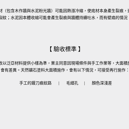
材（包含木作牆與水泥粉光牆）可能因熱漲冷縮，使底材本身產生裂痕，
裂紋；水泥因本體收縮可能會產生裂痕與牆體持續吐水，而有壁癌的情況
【 驗收標準
】
收以泛亞材料提供小樣為準，業主同意因現場條件與手工作業等，大面積
會有差異。天然礦石塗料大面積施作，會有以下情況，可接受再行施作
手工的鏝刀痕紋路 | 毛細孔 | 顏色深淺差