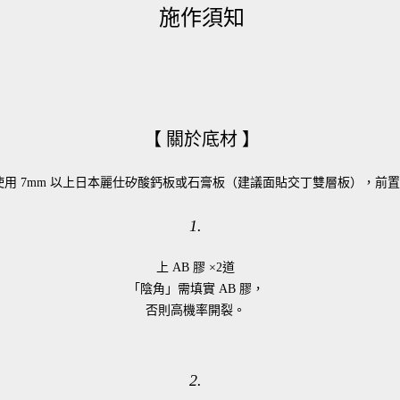
施作須知
【 關於底材 】
使用 7mm 以上日本麗仕矽酸鈣板或石膏板（建議面貼交丁雙層板），前
1.
上 AB 膠
×
2道
「陰角」需填實 AB 膠，
否則高機率開裂。
2.