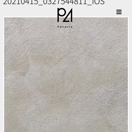
20210415_0327544811_iOS