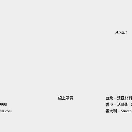
About
線上購買
台北 – 泛亞
0908
香港 – 活藝
ial.com
義大利 – Stucco I