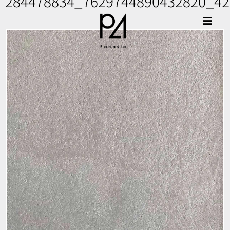
284478834_7629744890432820_4