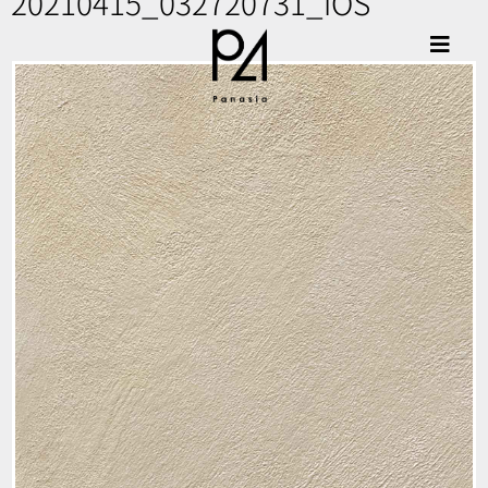
20210415_032720731_iOS