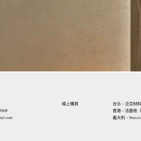
線上購買
台北 – 泛亞
0908
香港 – 活藝
ial.com
義大利 – Stucco I