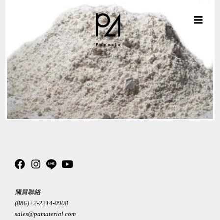
購買聯絡
(886)+2-2214-0908
sales@pamaterial.com